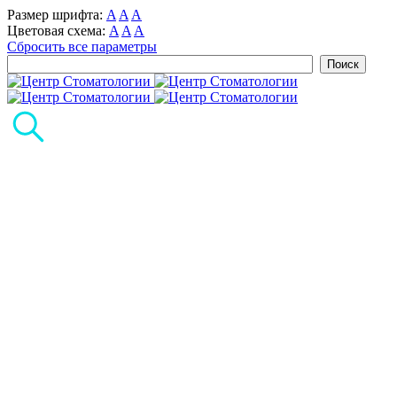
Размер шрифта:
A
A
A
Цветовая схема:
A
A
A
Сбросить все параметры