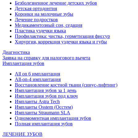
Безболезненное лечение детских зубов
Детская ортодонтия
Коронки на молочные зубы
Лечение подростков
Медикаментозный сон, седация
Пластика уздечки языка
Профилактика: чистка, герметизация фиссур
Хирургия, коррекция уздечки языка и губы
Диагностика
Заявка на справку для налогового вычета
Имплантация зубов
All on 6 имплантация
All-on-4 имплантация
Восстановление костной ткани (синус-лифтинг)
Имплантация зубов за 1 день
Имплантация зубов под ключ
Импланты Astra Tech
Импланты Osstem (Осстем)
Импланты Straumann SLA
Одномоментная имплантация зубов
Полная имплантация зубов
ЛЕЧЕНИЕ ЗУБОВ