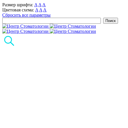
Размер шрифта:
A
A
A
Цветовая схема:
A
A
A
Сбросить все параметры