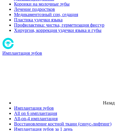
Коронки на молочные зубы
Лечение подростков
Медикаментозный сон, седация
Пластика уздечки языка
Профилактика: чистка, герметизация фиссур
Хирургия, коррекция уздечки языка и губы
Имплантация зубов
Назад
Имплантация зубов
All on 6 имплантация
All-on-4 имплантация
Восстановление костной ткани (синус-лифтинг)
Имплантация зубов за 1 день