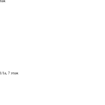
этаж
/1а, 7 этаж