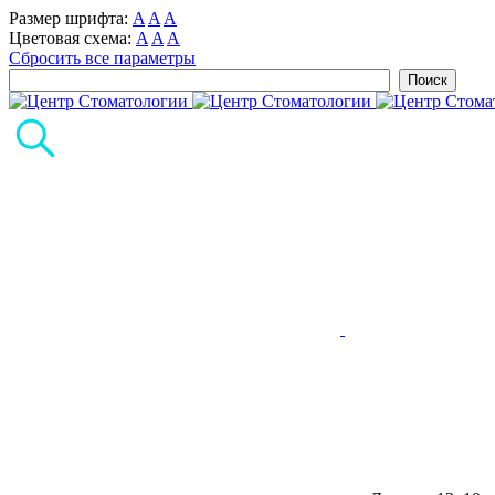
Размер шрифта:
A
A
A
Цветовая схема:
A
A
A
Сбросить все параметры