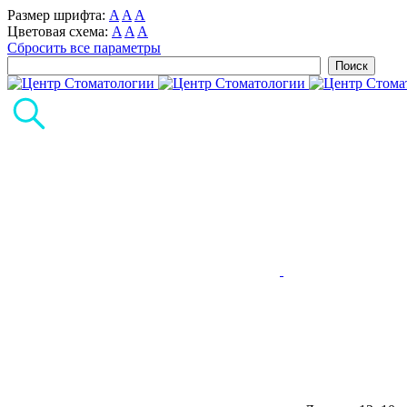
Размер шрифта:
A
A
A
Цветовая схема:
A
A
A
Сбросить все параметры