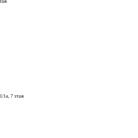
этаж
/1а, 7 этаж