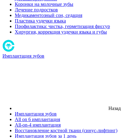
Коронки на молочные зубы
Лечение подростков
Медикаментозный сон, седация
Пластика уздечки языка
Профилактика: чистка, герметизация фиссур
Хирургия, коррекция уздечки языка и губы
Имплантация зубов
Назад
Имплантация зубов
All on 6 имплантация
All-on-4 имплантация
Восстановление костной ткани (синус-лифтинг)
Имплантация зубов за 1 день