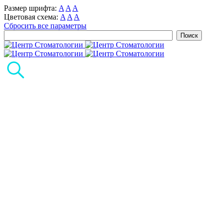
Размер шрифта:
A
A
A
Цветовая схема:
A
A
A
Сбросить все параметры