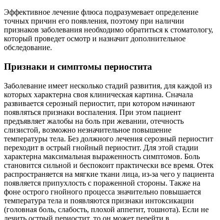
Эффективное лечение флюса подразумевает определение
точных причин его появления, поэтому при наличии
признаков заболевания необходимо обратиться к стоматологу,
который проведет осмотр и назначит дополнительное
обследование.
Признаки и симптомы периостита
Заболевание имеет несколько стадий развития, для каждой из
которых характерна своя клиническая картина. Сначала
развивается серозный периостит, при котором начинают
появляться признаки воспаления. При этом пациент
предъявляет жалобы на боль при жевании, отечность
слизистой, возможно незначительное повышение
температуры тела. Без должного лечения серозный периостит
переходит в острый гнойный периостит. Для этой стадии
характерна максимальная выраженность симптомов. Боль
становится сильной и беспокоит практически все время. Отек
распространяется на мягкие ткани лица, из-за чего у пациента
появляется припухлость с пораженной стороны. Также на
фоне острого гнойного процесса значительно повышается
температура тела и появляются признаки интоксикации
(головная боль, слабость, плохой аппетит, тошнота). Если не
лечить острый периостит, то он может перейти в