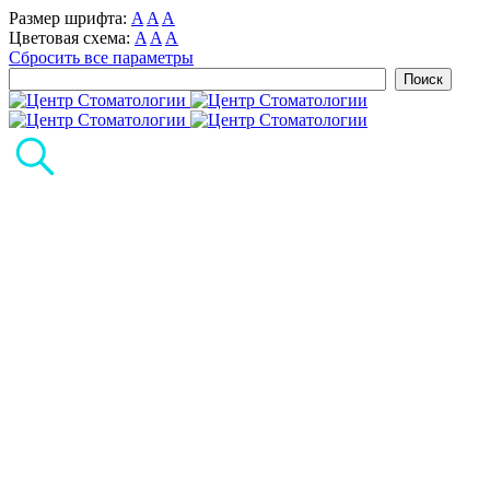
Размер шрифта:
A
A
A
Цветовая схема:
A
A
A
Сбросить все параметры