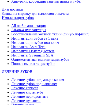
Хирургия, коррекция уздечки языка и губы
Диагностика
Заявка на справку для налогового вычета
Имплантация зубов
All on 6 имплантация
All-on-4 имплантация
Восстановление костной ткани (синус-лифтинг)
Имплантация зубов за 1 день
Имплантация зубов под ключ
Импланты Astra Tech
Импланты Osstem (Осстем)
Импланты Straumann SLA
Одномоментная имплантация зубов
Полная имплантация зубов
ЛЕЧЕНИЕ ЗУБОВ
Лечение зубов под микроскопом
Лечение зубов под наркозом
Лечение кариеса
Лечение кисты зуба
Лечение периодонтита
Лечение пульпита
Пломба на зуб