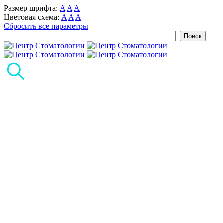
Размер шрифта:
A
A
A
Цветовая схема:
A
A
A
Сбросить все параметры