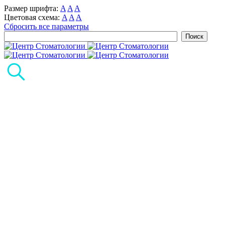
Размер шрифта:
A
A
A
Цветовая схема:
A
A
A
Сбросить все параметры