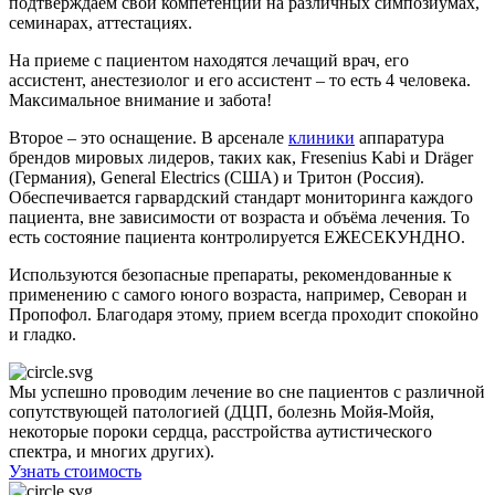
подтверждаем свои компетенции на различных симпозиумах,
семинарах, аттестациях.
На приеме с пациентом находятся лечащий врач, его
ассистент, анестезиолог и его ассистент – то есть 4 человека.
Максимальное внимание и забота!
Второе – это оснащение. В арсенале
клиники
аппаратура
брендов мировых лидеров, таких как, Fresenius Kabi и Dr
ä
ger
(Германия), General Electrics (США) и Тритон (Россия).
Обеспечивается гарвардский стандарт мониторинга каждого
пациента, вне зависимости от возраста и объёма лечения. То
есть состояние пациента контролируется ЕЖЕСЕКУНДНО.
Используются безопасные препараты, рекомендованные к
применению с самого юного возраста, например, Севоран и
Пропофол. Благодаря этому, прием всегда проходит спокойно
и гладко.
Мы успешно проводим лечение во сне пациентов с различной
сопутствующей патологией (ДЦП, болезнь Мойя-Мойя,
некоторые пороки сердца, расстройства аутистического
спектра, и многих других).
Узнать стоимость