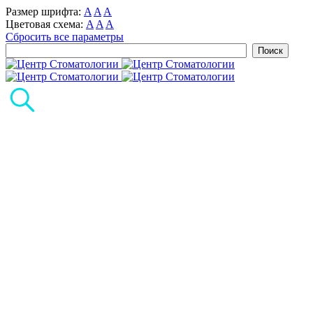
Размер шрифта:
A
A
A
Цветовая схема:
A
A
A
Сбросить все параметры