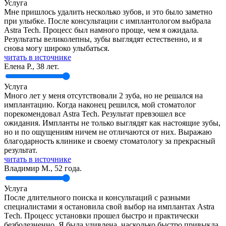
Услуга
Мне пришлось удалить несколько зубов, и это было заметно
при улыбке. После консультации с имплантологом выбрала
Astra Tech. Процесс был намного проще, чем я ожидала.
Результаты великолепны, зубы выглядят естественно, и я
снова могу широко улыбаться.
читать в источнике
Елена Р., 38 лет.
Услуга
Много лет у меня отсутствовали 2 зуба, но не решался на
имплантацию. Когда наконец решился, мой стоматолог
порекомендовал Astra Tech. Результат превзошел все
ожидания. Импланты не только выглядят как настоящие зубы,
но и по ощущениям ничем не отличаются от них. Выражаю
благодарность клинике и своему стоматологу за прекрасный
результат.
читать в источнике
Владимир М., 52 года.
Услуга
После длительного поиска и консультаций с разными
специалистами я остановила свой выбор на имплантах Аstra
Тech. Процесс установки прошел быстро и практически
безболезненно. Я была удивлена, насколько быстро привыкла