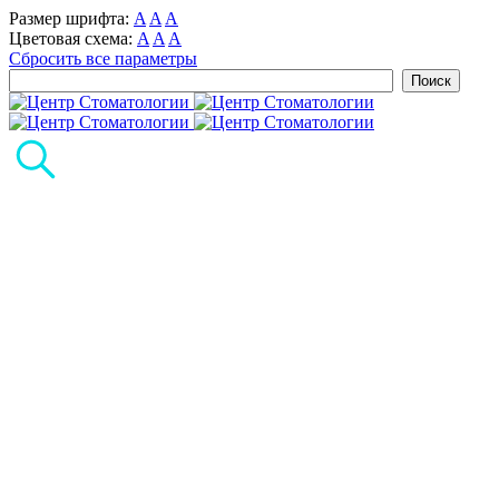
Размер шрифта:
A
A
A
Цветовая схема:
A
A
A
Сбросить все параметры