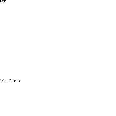
этаж
/1а, 7 этаж