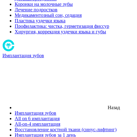
Коронки на молочные зубы
Лечение подростков
Медикаментозный сон, седация
Пластика уздечки языка
Профилактика: чистка, герметизация фиссур
Хирургия, коррекция уздечки языка и губы
Имплантация зубов
Назад
Имплантация зубов
All on 6 имплантация
All-on-4 имплантация
Восстановление костной ткани (синус-лифтинг)
Имплантация зубов за 1 день