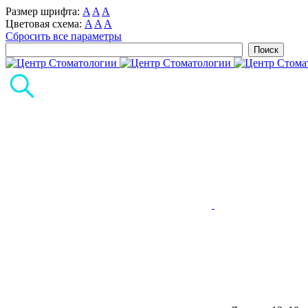
Размер шрифта:
A
A
A
Цветовая схема:
A
A
A
Сбросить все параметры