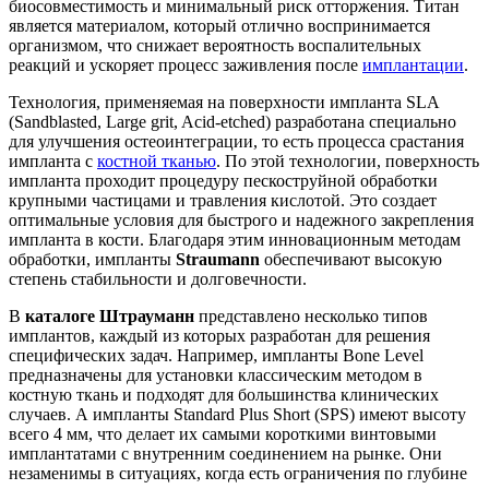
биосовместимость и минимальный риск отторжения. Титан
является материалом, который отлично воспринимается
организмом, что снижает вероятность воспалительных
реакций и ускоряет процесс заживления после
имплантации
.
Технология, применяемая на поверхности импланта SLA
(Sandblasted, Large grit, Acid-etched) разработана специально
для улучшения остеоинтеграции, то есть процесса срастания
импланта с
костной тканью
. По этой технологии, поверхность
импланта проходит процедуру пескоструйной обработки
крупными частицами и травления кислотой. Это создает
оптимальные условия для быстрого и надежного закрепления
импланта в кости. Благодаря этим инновационным методам
обработки, импланты
Straumann
обеспечивают высокую
степень стабильности и долговечности.
В
каталоге
Штрауманн
представлено несколько типов
имплантов, каждый из которых разработан для решения
специфических задач. Например, импланты Bone Level
предназначены для установки классическим методом в
костную ткань и подходят для большинства клинических
случаев. А импланты Standard Plus Short (SPS) имеют высоту
всего 4 мм, что делает их самыми короткими винтовыми
имплантатами с внутренним соединением на рынке. Они
незаменимы в ситуациях, когда есть ограничения по глубине