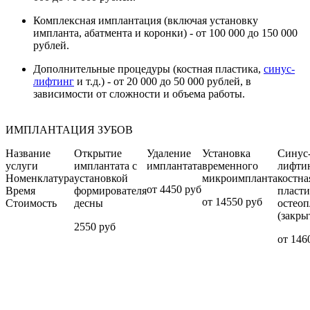
Комплексная имплантация (включая установку
импланта, абатмента и коронки) - от 100 000 до 150 000
рублей.
Дополнительные процедуры (костная пластика,
синус-
лифтинг
и т.д.) - от 20 000 до 50 000 рублей, в
зависимости от сложности и объема работы.
ИМПЛАНТАЦИЯ ЗУБОВ
Название
Открытие
Удаление
Установка
Синус
услуги
имплантата с
имплантата
временного
лифтин
Номенклатура
установкой
микроимпланта
костна
от 4450 руб
Время
формирователя
пласти
от 14550 руб
Стоимость
десны
остеоп
(закры
2550 руб
от 146