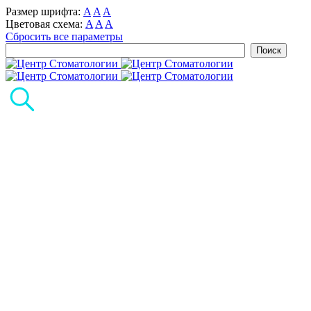
Размер шрифта:
A
A
A
Цветовая схема:
A
A
A
Сбросить все параметры