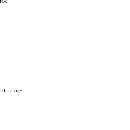
этаж
/1а, 7 этаж