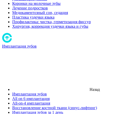
Коронки на молочные зубы
Лечение подростков
Медикаментозный сон, седация
Пластика уздечки языка
Профилактика: чистка, герметизация фиссур
Хирургия, коррекция уздечки языка и губы
Имплантация зубов
Назад
Имплантация зубов
All on 6 имплантация
All-on-4 имплантация
Восстановление костной ткани (синус-лифтинг)
Имплантация зубов за 1 день