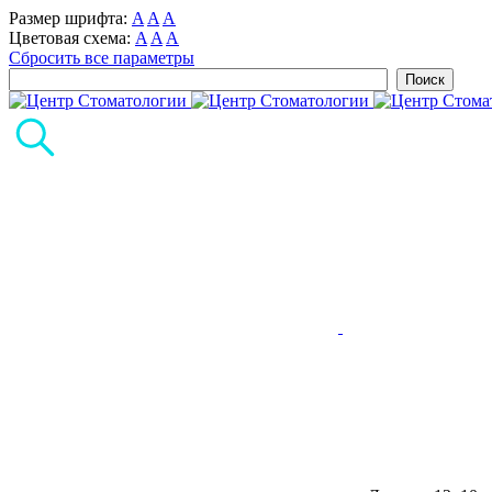
Размер шрифта:
A
A
A
Цветовая схема:
A
A
A
Сбросить все параметры