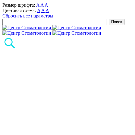
Размер шрифта:
A
A
A
Цветовая схема:
A
A
A
Сбросить все параметры