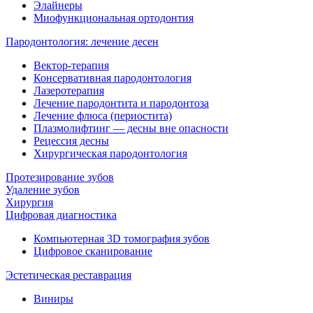
Элайнеры
Миофункциональная ортодонтия
Пародонтология: лечение десен
Вектор-терапия
Консервативная пародонтология
Лазеротерапия
Лечение пародонтита и пародонтоза
Лечение флюса (периостита)
Плазмолифтинг — десны вне опасности
Рецессия десны
Хирургическая пародонтология
Протезирование зубов
Удаление зубов
Хирургия
Цифровая диагностика
Компьютерная 3D томография зубов
Цифровое сканирование
Эстетическая реставрация
Виниры