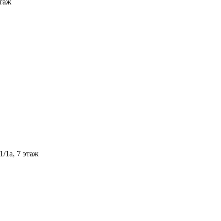
этаж
/1а, 7 этаж