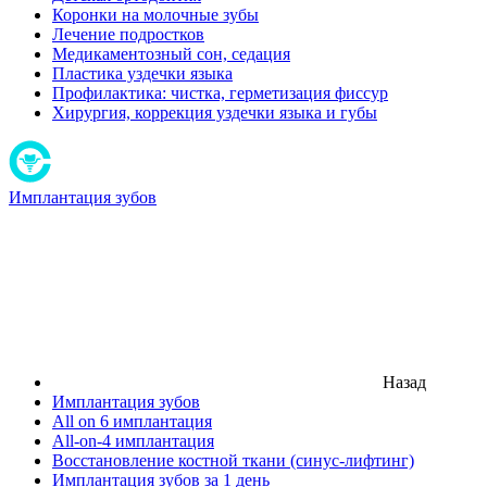
Коронки на молочные зубы
Лечение подростков
Медикаментозный сон, седация
Пластика уздечки языка
Профилактика: чистка, герметизация фиссур
Хирургия, коррекция уздечки языка и губы
Имплантация зубов
Назад
Имплантация зубов
All on 6 имплантация
All-on-4 имплантация
Восстановление костной ткани (синус-лифтинг)
Имплантация зубов за 1 день