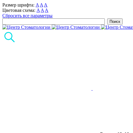
Размер шрифта:
A
A
A
Цветовая схема:
A
A
A
Сбросить все параметры