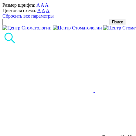
Размер шрифта:
A
A
A
Цветовая схема:
A
A
A
Сбросить все параметры