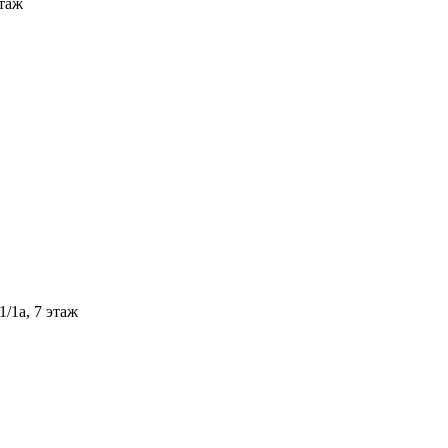
этаж
/1а, 7 этаж