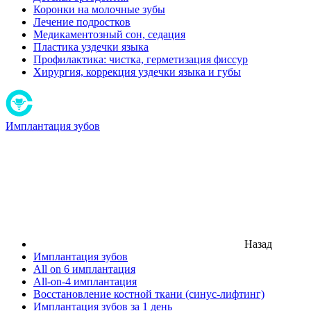
Коронки на молочные зубы
Лечение подростков
Медикаментозный сон, седация
Пластика уздечки языка
Профилактика: чистка, герметизация фиссур
Хирургия, коррекция уздечки языка и губы
Имплантация зубов
Назад
Имплантация зубов
All on 6 имплантация
All-on-4 имплантация
Восстановление костной ткани (синус-лифтинг)
Имплантация зубов за 1 день