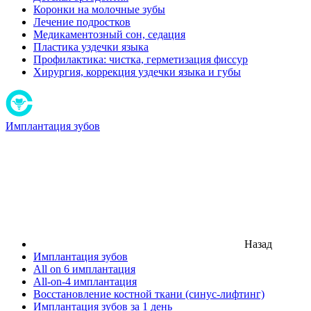
Коронки на молочные зубы
Лечение подростков
Медикаментозный сон, седация
Пластика уздечки языка
Профилактика: чистка, герметизация фиссур
Хирургия, коррекция уздечки языка и губы
Имплантация зубов
Назад
Имплантация зубов
All on 6 имплантация
All-on-4 имплантация
Восстановление костной ткани (синус-лифтинг)
Имплантация зубов за 1 день