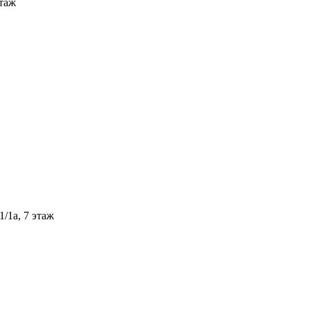
этаж
/1а, 7 этаж