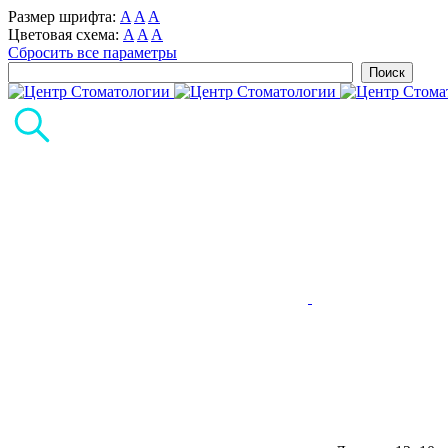
Размер шрифта:
A
A
A
Цветовая схема:
A
A
A
Сбросить все параметры