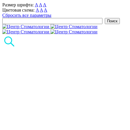
Размер шрифта:
A
A
A
Цветовая схема:
A
A
A
Сбросить все параметры