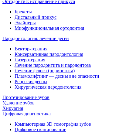
Ортодонтия: исправление прикуса
Брекеты
Дистальный прикус
Элайнеры
Миофункциональная ортодонтия
Пародонтология: лечение десен
Вектор-терапия
Консервативная пародонтология
Лазеротерапия
Лечение пародонтита и пародонтоза
Лечение флюса (периостита)
Плазмолифтинг — десны вне опасности
Рецессия десны
Хирургическая пародонтология
Протезирование зубов
Удаление зубов
Хирургия
Цифровая диагностика
Компьютерная 3D томография зубов
Цифровое сканирование