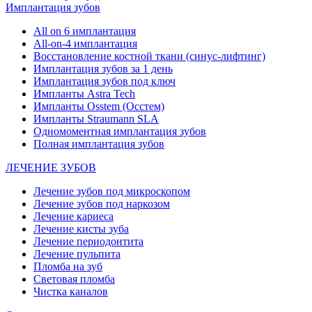
Имплантация зубов
All on 6 имплантация
All-on-4 имплантация
Восстановление костной ткани (синус-лифтинг)
Имплантация зубов за 1 день
Имплантация зубов под ключ
Импланты Astra Tech
Импланты Osstem (Осстем)
Импланты Straumann SLA
Одномоментная имплантация зубов
Полная имплантация зубов
ЛЕЧЕНИЕ ЗУБОВ
Лечение зубов под микроскопом
Лечение зубов под наркозом
Лечение кариеса
Лечение кисты зуба
Лечение периодонтита
Лечение пульпита
Пломба на зуб
Световая пломба
Чистка каналов