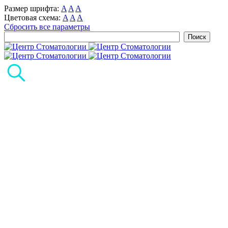
Размер шрифта:
A
A
A
Цветовая схема:
A
A
A
Сбросить все параметры