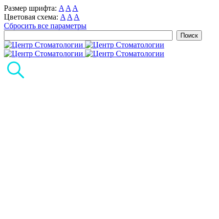
Размер шрифта:
A
A
A
Цветовая схема:
A
A
A
Сбросить все параметры