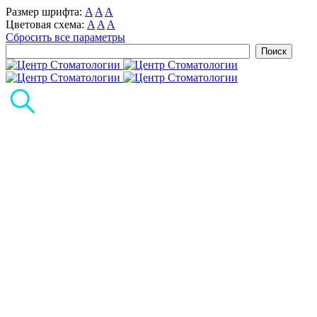
Размер шрифта:
A
A
A
Цветовая схема:
A
A
A
Сбросить все параметры