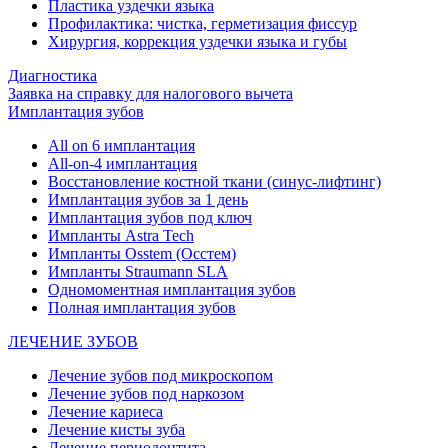
Пластика уздечки языка
Профилактика: чистка, герметизация фиссур
Хирургия, коррекция уздечки языка и губы
Диагностика
Заявка на справку для налогового вычета
Имплантация зубов
All on 6 имплантация
All-on-4 имплантация
Восстановление костной ткани (синус-лифтинг)
Имплантация зубов за 1 день
Имплантация зубов под ключ
Импланты Astra Tech
Импланты Osstem (Осстем)
Импланты Straumann SLA
Одномоментная имплантация зубов
Полная имплантация зубов
ЛЕЧЕНИЕ ЗУБОВ
Лечение зубов под микроскопом
Лечение зубов под наркозом
Лечение кариеса
Лечение кисты зуба
Лечение периодонтита