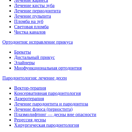
Лечение кариеса
Лечение кисты зуба
Лечение периодонтита
Лечение пульпита
Пломба на зуб
Световая пломба
Чистка каналов
Ортодонтия: исправление прикуса
Брекеты
Дистальный прикус
Элайнеры
Миофункциональная ортодонтия
Пародонтология: лечение десен
Вектор-терапия
Консервативная пародонтология
Лазеротерапия
Лечение пародонтита и пародонтоза
Лечение флюса (периостита)
Плазмолифтинг — десны вне опасности
Рецессия десны
Хирургическая пародонтология