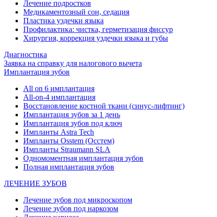
Лечение подростков
Медикаментозный сон, седация
Пластика уздечки языка
Профилактика: чистка, герметизация фиссур
Хирургия, коррекция уздечки языка и губы
Диагностика
Заявка на справку для налогового вычета
Имплантация зубов
All on 6 имплантация
All-on-4 имплантация
Восстановление костной ткани (синус-лифтинг)
Имплантация зубов за 1 день
Имплантация зубов под ключ
Импланты Astra Tech
Импланты Osstem (Осстем)
Импланты Straumann SLA
Одномоментная имплантация зубов
Полная имплантация зубов
ЛЕЧЕНИЕ ЗУБОВ
Лечение зубов под микроскопом
Лечение зубов под наркозом