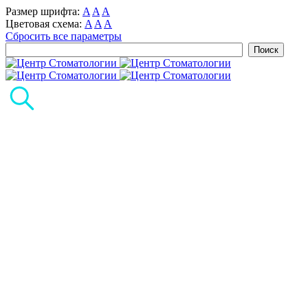
Размер шрифта:
A
A
A
Цветовая схема:
A
A
A
Сбросить все параметры