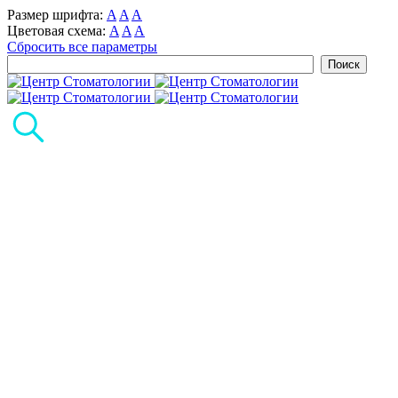
Размер шрифта:
A
A
A
Цветовая схема:
A
A
A
Сбросить все параметры