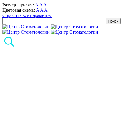
Размер шрифта:
A
A
A
Цветовая схема:
A
A
A
Сбросить все параметры