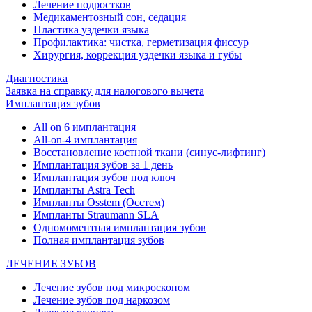
Лечение подростков
Медикаментозный сон, седация
Пластика уздечки языка
Профилактика: чистка, герметизация фиссур
Хирургия, коррекция уздечки языка и губы
Диагностика
Заявка на справку для налогового вычета
Имплантация зубов
All on 6 имплантация
All-on-4 имплантация
Восстановление костной ткани (синус-лифтинг)
Имплантация зубов за 1 день
Имплантация зубов под ключ
Импланты Astra Tech
Импланты Osstem (Осстем)
Импланты Straumann SLA
Одномоментная имплантация зубов
Полная имплантация зубов
ЛЕЧЕНИЕ ЗУБОВ
Лечение зубов под микроскопом
Лечение зубов под наркозом