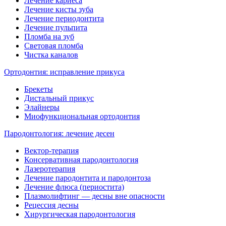
Лечение кариеса
Лечение кисты зуба
Лечение периодонтита
Лечение пульпита
Пломба на зуб
Световая пломба
Чистка каналов
Ортодонтия: исправление прикуса
Брекеты
Дистальный прикус
Элайнеры
Миофункциональная ортодонтия
Пародонтология: лечение десен
Вектор-терапия
Консервативная пародонтология
Лазеротерапия
Лечение пародонтита и пародонтоза
Лечение флюса (периостита)
Плазмолифтинг — десны вне опасности
Рецессия десны
Хирургическая пародонтология