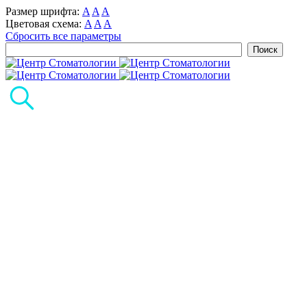
Размер шрифта:
A
A
A
Цветовая схема:
A
A
A
Сбросить все параметры