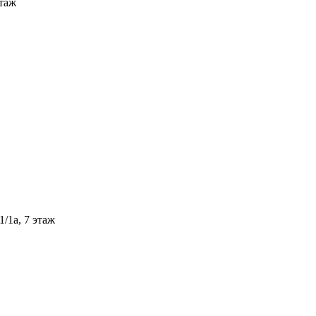
этаж
/1а, 7 этаж