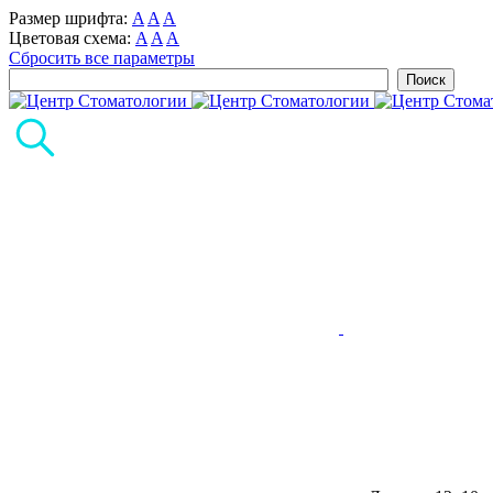
Размер шрифта:
A
A
A
Цветовая схема:
A
A
A
Сбросить все параметры