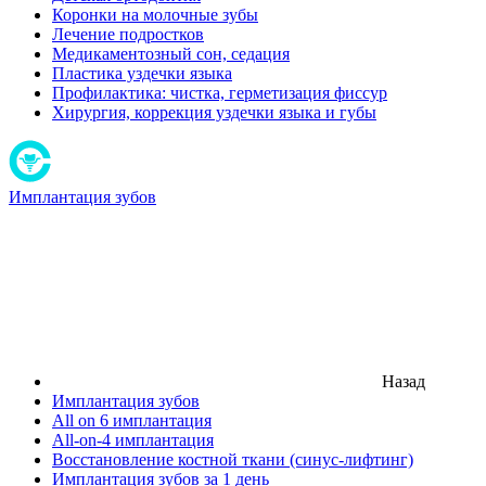
Коронки на молочные зубы
Лечение подростков
Медикаментозный сон, седация
Пластика уздечки языка
Профилактика: чистка, герметизация фиссур
Хирургия, коррекция уздечки языка и губы
Имплантация зубов
Назад
Имплантация зубов
All on 6 имплантация
All-on-4 имплантация
Восстановление костной ткани (синус-лифтинг)
Имплантация зубов за 1 день