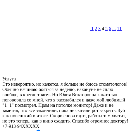
1
2
3
4
5
6
...
11
Услуга
Это невероятно, но кажется, я больше не боюсь стоматологов!
Обычно начинаю бояться за неделю, накануне не сплю
вообще, в кресле трясет. Но Юлия Викторовна как-то так
поговорила со мной, что я расслабился и даже мой любимый
"1+1" посмотрел. Прям на потолке монитор! Даже и не
заметил, что все закончили, пока не сказали рот закрыть. Зуб
как новенький в итоге. Скоро снова идти, работы там хватит,
но это теперь, как в кино сходить. Спасибо огромное доктору!
+7-913-94XXXXX