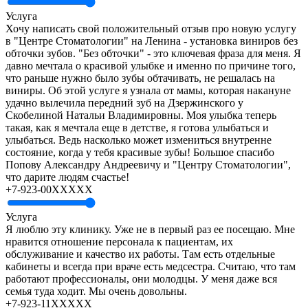
Услуга
Хочу написать свой положительный отзыв про новую услугу
в "Центре Стоматологии" на Ленина - установка виниров без
обточки зубов. "Без обточки" - это ключевая фраза для меня. Я
давно мечтала о красивой улыбке и именно по причине того,
что раньше нужно было зубы обтачивать, не решалась на
виниры. Об этой услуге я узнала от мамы, которая накануне
удачно вылечила передний зуб на Дзержинского у
Скобелиной Натальи Владимировны. Моя улыбка теперь
такая, как я мечтала еще в детстве, я готова улыбаться и
улыбаться. Ведь насколько может измениться внутренне
состояние, когда у тебя красивые зубы! Большое спасибо
Попову Александру Андреевичу и "Центру Стоматологии",
что дарите людям счастье!
+7-923-00XXXXX
Услуга
Я люблю эту клинику. Уже не в первый раз ее посещаю. Мне
нравится отношение персонала к пациентам, их
обслуживание и качество их работы. Там есть отдельные
кабинеты и всегда при враче есть медсестра. Считаю, что там
работают профессионалы, они молодцы. У меня даже вся
семья туда ходит. Мы очень довольны.
+7-923-11XXXXX