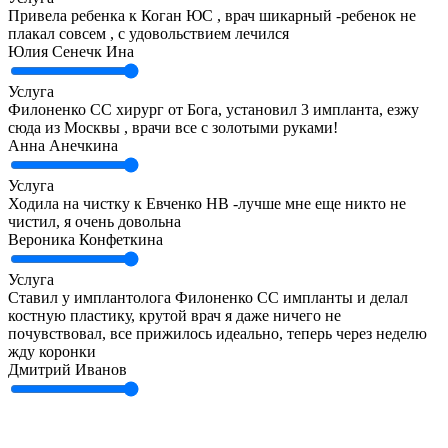
Привела ребенка к Коган ЮС , врач шикарный -ребенок не
плакал совсем , с удовольствием лечился
Юлия Сенечк Ина
Услуга
Филоненко СС хирург от Бога, установил 3 импланта, езжу
сюда из Москвы , врачи все с золотыми руками!
​Анна Анечкина
Услуга
Ходила на чистку к Евченко НВ -лучше мне еще никто не
чистил, я очень довольна
​Вероника Конфеткина​
Услуга
Ставил у имплантолога Филоненко СС импланты и делал
костную пластику, крутой врач я даже ничего не
почувствовал, все прижилось идеально, теперь через неделю
жду коронки
Дмитрий Иванов