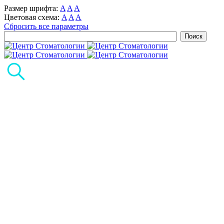
Размер шрифта:
A
A
A
Цветовая схема:
A
A
A
Сбросить все параметры