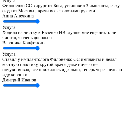
Услуга
Филоненко СС хирург от Бога, установил 3 импланта, езжу
сюда из Москвы , врачи все с золотыми руками!
​Анна Анечкина
Услуга
Ходила на чистку к Евченко НВ -лучше мне еще никто не
чистил, я очень довольна
​Вероника Конфеткина​
Услуга
Ставил у имплантолога Филоненко СС импланты и делал
костную пластику, крутой врач я даже ничего не
почувствовал, все прижилось идеально, теперь через неделю
жду коронки
Дмитрий Иванов