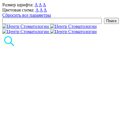
Размер шрифта:
A
A
A
Цветовая схема:
A
A
A
Сбросить все параметры