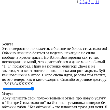
1
2
3
4
5
...
11
Услуга
Это невероятно, но кажется, я больше не боюсь стоматологов!
Обычно начинаю бояться за неделю, накануне не сплю
вообще, в кресле трясет. Но Юлия Викторовна как-то так
поговорила со мной, что я расслабился и даже мой любимый
"1+1" посмотрел. Прям на потолке монитор! Даже и не
заметил, что все закончили, пока не сказали рот закрыть. Зуб
как новенький в итоге. Скоро снова идти, работы там хватит,
но это теперь, как в кино сходить. Спасибо огромное доктору!
+7-913-94XXXXX
Услуга
Хочу написать свой положительный отзыв про новую услугу
в "Центре Стоматологии" на Ленина - установка виниров без
обточки зубов. "Без обточки" - это ключевая фраза для меня. Я