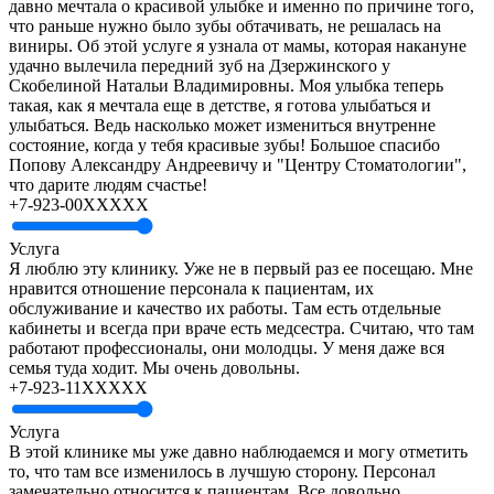
давно мечтала о красивой улыбке и именно по причине того,
что раньше нужно было зубы обтачивать, не решалась на
виниры. Об этой услуге я узнала от мамы, которая накануне
удачно вылечила передний зуб на Дзержинского у
Скобелиной Натальи Владимировны. Моя улыбка теперь
такая, как я мечтала еще в детстве, я готова улыбаться и
улыбаться. Ведь насколько может измениться внутренне
состояние, когда у тебя красивые зубы! Большое спасибо
Попову Александру Андреевичу и "Центру Стоматологии",
что дарите людям счастье!
+7-923-00XXXXX
Услуга
Я люблю эту клинику. Уже не в первый раз ее посещаю. Мне
нравится отношение персонала к пациентам, их
обслуживание и качество их работы. Там есть отдельные
кабинеты и всегда при враче есть медсестра. Считаю, что там
работают профессионалы, они молодцы. У меня даже вся
семья туда ходит. Мы очень довольны.
+7-923-11XXXXX
Услуга
В этой клинике мы уже давно наблюдаемся и могу отметить
то, что там все изменилось в лучшую сторону. Персонал
замечательно относится к пациентам. Все довольно