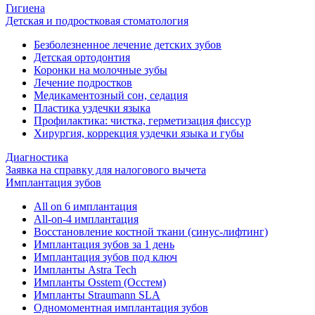
Гигиена
Детская и подростковая стоматология
Безболезненное лечение детских зубов
Детская ортодонтия
Коронки на молочные зубы
Лечение подростков
Медикаментозный сон, седация
Пластика уздечки языка
Профилактика: чистка, герметизация фиссур
Хирургия, коррекция уздечки языка и губы
Диагностика
Заявка на справку для налогового вычета
Имплантация зубов
All on 6 имплантация
All-on-4 имплантация
Восстановление костной ткани (синус-лифтинг)
Имплантация зубов за 1 день
Имплантация зубов под ключ
Импланты Astra Tech
Импланты Osstem (Осстем)
Импланты Straumann SLA
Одномоментная имплантация зубов