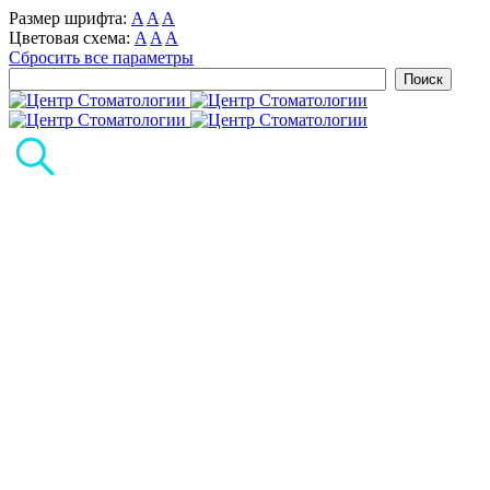
Размер шрифта:
A
A
A
Цветовая схема:
A
A
A
Сбросить все параметры