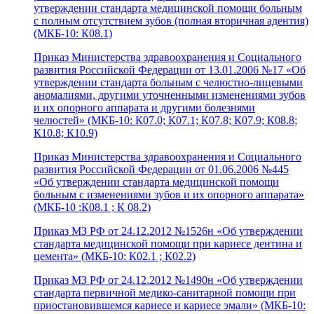
утверждении стандарта медицинской помощи больным
с полным отсутствием зубов (полная вторичная адентия)
(МКБ-10: К08.1)
Приказ Министерства здравоохранения и Социального
развития Российской Федерации от 13.01.2006 №17 «Об
утверждении стандарта больным с челюстно-лицевыми
аномалиями, другими уточненными изменениями зубов
и их опорного аппарата и другими болезнями
челюстей» (МКБ-10: К07.0; К07.1; К07.8; К07.9; К08.8;
К10.8; К10.9)
Приказ Министерства здравоохранения и Социального
развития Российской Федерации от 01.06.2006 №445
«Об утверждении стандарта медицинской помощи
больным с изменениями зубов и их опорного аппарата»
(МКБ-10 :К08.1 ; К 08.2)
Приказ МЗ РФ от 24.12.2012 №1526н «Об утверждении
стандарта медицинской помощи при кариесе дентина и
цемента» (МКБ-10: К02.1 ; К02.2)
Приказ МЗ РФ от 24.12.2012 №1490н «Об утверждении
стандарта первичной медико-санитарной помощи при
приостановившемся кариесе и кариесе эмали» (МКБ-10: