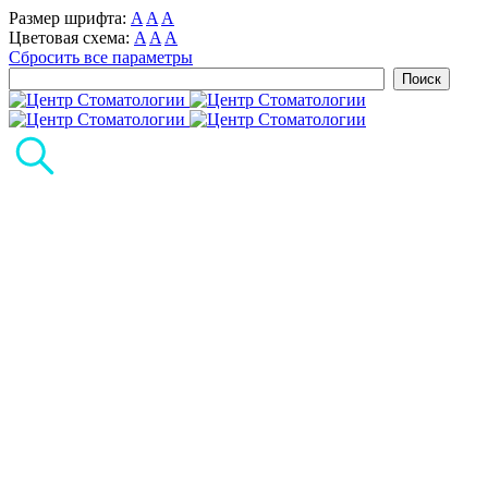
Размер шрифта:
A
A
A
Цветовая схема:
A
A
A
Сбросить все параметры