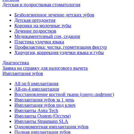
Детская и подростковая стоматология
Безболезненное лечение детских зубов
Детская ортодонтия
Коронки на молочные зубы
Лечение подростков
Медикаментозный сон, седация
Пластика уздечки языка
Профилактика: чистка, герметизация фиссур
Хирургия, коррекция уздечки языка и губы
Диагностика
Заявка на справку для налогового вычета
Имплантация зубов
All on 6 имплантация
All-on-4 имплантация
Восстановление костной ткани (синус-лифтинг)
Имплантация зубов за 1 день
Имплантация зубов под ключ
Импланты Astra Tech
Импланты Osstem (Осстем)
Импланты Straumann SLA
Одномоментная имплантация зубов
Полная имплантация зубов