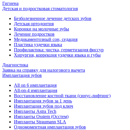
Гигиена
Детская и подростковая стоматология
Безболезненное лечение детских зубов
Детская ортодонтия
Коронки на молочные зубы
Лечение подростков
Медикаментозный сон, седация
Пластика уздечки языка
Профилактика: чистка, герметизация фиссур
Хирургия, коррекция уздечки языка и губы
Диагностика
Заявка на справку для налогового вычета
Имплантация зубов
All on 6 имплантация
All-on-4 имплантация
Восстановление костной ткани (синус-лифтинг)
Имплантация зубов за 1 день
Имплантация зубов под ключ
Импланты Astra Tech
Импланты Osstem (Осстем)
Импланты Straumann SLA
Одномоментная имплантация зубов