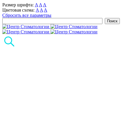
Размер шрифта:
A
A
A
Цветовая схема:
A
A
A
Сбросить все параметры