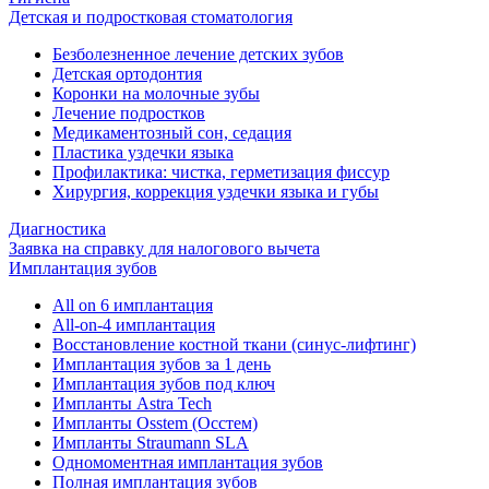
Детская и подростковая стоматология
Безболезненное лечение детских зубов
Детская ортодонтия
Коронки на молочные зубы
Лечение подростков
Медикаментозный сон, седация
Пластика уздечки языка
Профилактика: чистка, герметизация фиссур
Хирургия, коррекция уздечки языка и губы
Диагностика
Заявка на справку для налогового вычета
Имплантация зубов
All on 6 имплантация
All-on-4 имплантация
Восстановление костной ткани (синус-лифтинг)
Имплантация зубов за 1 день
Имплантация зубов под ключ
Импланты Astra Tech
Импланты Osstem (Осстем)
Импланты Straumann SLA
Одномоментная имплантация зубов
Полная имплантация зубов