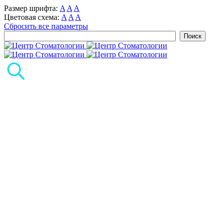
Размер шрифта:
A
A
A
Цветовая схема:
A
A
A
Сбросить все параметры