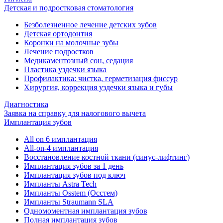
Детская и подростковая стоматология
Безболезненное лечение детских зубов
Детская ортодонтия
Коронки на молочные зубы
Лечение подростков
Медикаментозный сон, седация
Пластика уздечки языка
Профилактика: чистка, герметизация фиссур
Хирургия, коррекция уздечки языка и губы
Диагностика
Заявка на справку для налогового вычета
Имплантация зубов
All on 6 имплантация
All-on-4 имплантация
Восстановление костной ткани (синус-лифтинг)
Имплантация зубов за 1 день
Имплантация зубов под ключ
Импланты Astra Tech
Импланты Osstem (Осстем)
Импланты Straumann SLA
Одномоментная имплантация зубов
Полная имплантация зубов