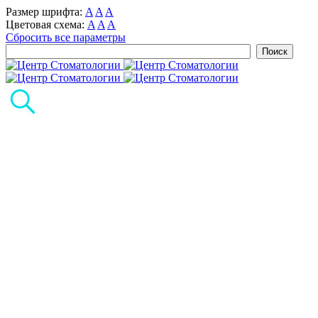
Размер шрифта:
A
A
A
Цветовая схема:
A
A
A
Сбросить все параметры