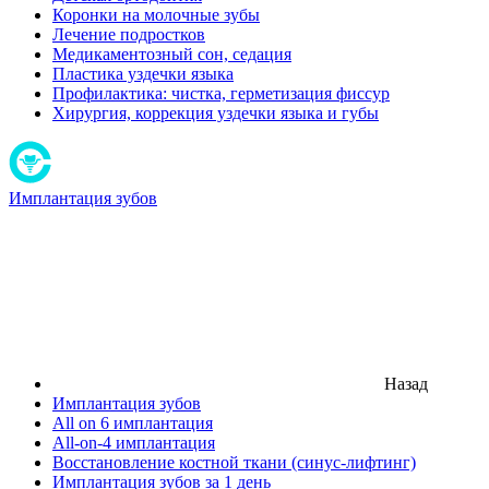
Коронки на молочные зубы
Лечение подростков
Медикаментозный сон, седация
Пластика уздечки языка
Профилактика: чистка, герметизация фиссур
Хирургия, коррекция уздечки языка и губы
Имплантация зубов
Назад
Имплантация зубов
All on 6 имплантация
All-on-4 имплантация
Восстановление костной ткани (синус-лифтинг)
Имплантация зубов за 1 день