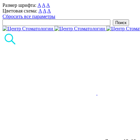
Размер шрифта:
A
A
A
Цветовая схема:
A
A
A
Сбросить все параметры