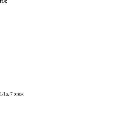
этаж
/1а, 7 этаж