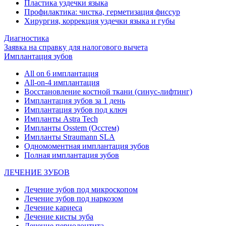
Пластика уздечки языка
Профилактика: чистка, герметизация фиссур
Хирургия, коррекция уздечки языка и губы
Диагностика
Заявка на справку для налогового вычета
Имплантация зубов
All on 6 имплантация
All-on-4 имплантация
Восстановление костной ткани (синус-лифтинг)
Имплантация зубов за 1 день
Имплантация зубов под ключ
Импланты Astra Tech
Импланты Osstem (Осстем)
Импланты Straumann SLA
Одномоментная имплантация зубов
Полная имплантация зубов
ЛЕЧЕНИЕ ЗУБОВ
Лечение зубов под микроскопом
Лечение зубов под наркозом
Лечение кариеса
Лечение кисты зуба
Лечение периодонтита