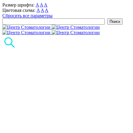
Размер шрифта:
A
A
A
Цветовая схема:
A
A
A
Сбросить все параметры