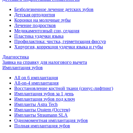
Безболезненное лечение детских зубов
Детская ортодонтия
Коронки на молочные зубы
Лечение подростков
Медикаментозный сон, седация
Пластика уздечки языка
Профилактика: чистка, герметизация фиссур
Хирургия, коррекция уздечки языка и губы
Диагностика
Заявка на справку для налогового вычета
Имплантация зубов
All on 6 имплантация
All-on-4 имплантация
Восстановление костной ткани (синус-лифтинг)
Имплантация зубов за 1 день
Имплантация зубов под ключ
Импланты Astra Tech
Импланты Osstem (Осстем)
Импланты Straumann SLA
Одномоментная имплантация зубов
Полная имплантация зубов