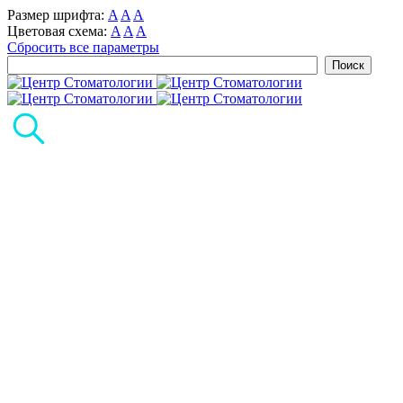
Размер шрифта:
A
A
A
Цветовая схема:
A
A
A
Сбросить все параметры