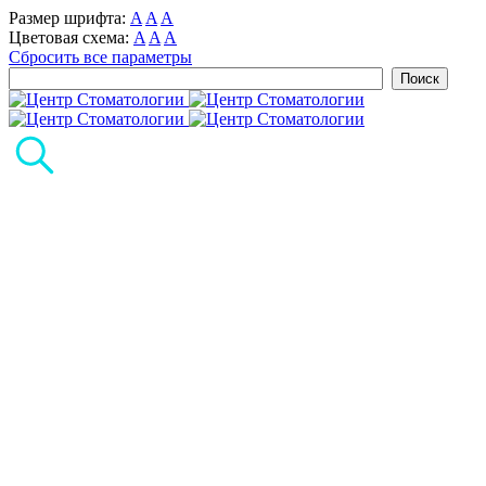
Размер шрифта:
A
A
A
Цветовая схема:
A
A
A
Сбросить все параметры