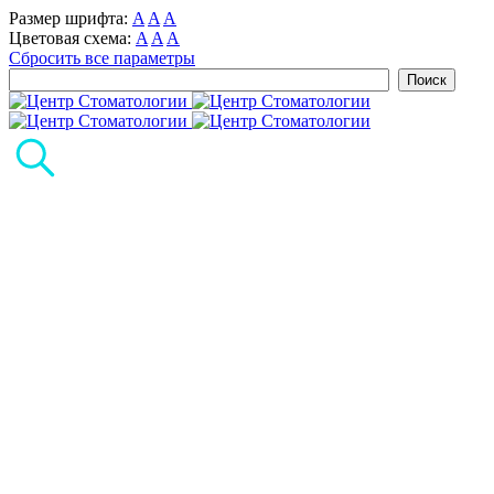
Размер шрифта:
A
A
A
Цветовая схема:
A
A
A
Сбросить все параметры