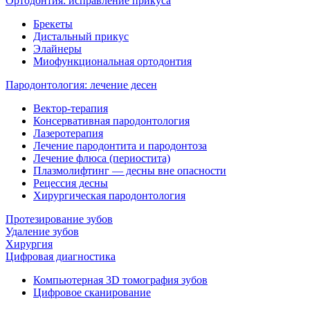
Ортодонтия: исправление прикуса
Брекеты
Дистальный прикус
Элайнеры
Миофункциональная ортодонтия
Пародонтология: лечение десен
Вектор-терапия
Консервативная пародонтология
Лазеротерапия
Лечение пародонтита и пародонтоза
Лечение флюса (периостита)
Плазмолифтинг — десны вне опасности
Рецессия десны
Хирургическая пародонтология
Протезирование зубов
Удаление зубов
Хирургия
Цифровая диагностика
Компьютерная 3D томография зубов
Цифровое сканирование